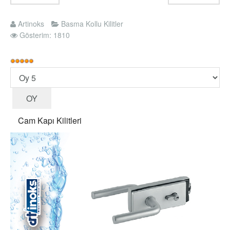
Artinoks
Basma Kollu Kilitler
Gösterim: 1810
Kullanıcı
Oyu:
Lütfen
5
/
5
oylayın
Cam Kapı Kilitleri